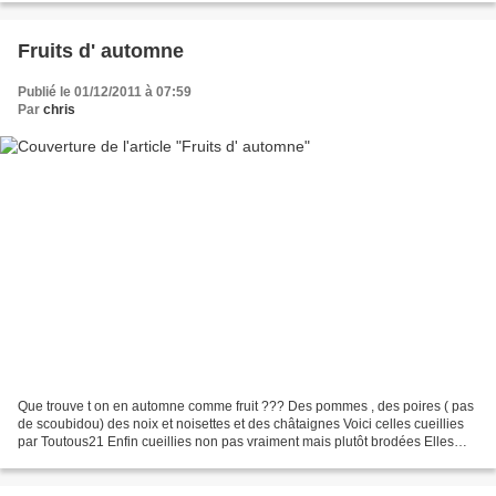
Fruits d' automne
Publié le 01/12/2011 à 07:59
Par
chris
Que trouve t on en automne comme fruit ??? Des pommes , des poires ( pas
de scoubidou) des noix et noisettes et des châtaignes Voici celles cueillies
par Toutous21 Enfin cueillies non pas vraiment mais plutôt brodées Elles
vont aller rejoindre les radis...