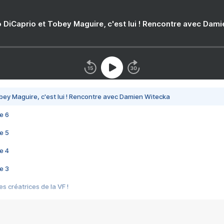
 DiCaprio et Tobey Maguire, c'est lui ! Rencontre avec Dam
bey Maguire, c'est lui ! Rencontre avec Damien Witecka
e 6
e 5
e 4
e 3
s créatrices de la VF !
e 2
e 1