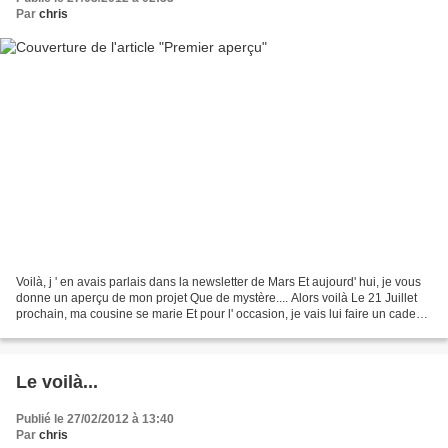
Par
chris
Voilà, j ' en avais parlais dans la newsletter de Mars Et aujourd' hui, je vous
donne un aperçu de mon projet Que de mystère.... Alors voilà Le 21 Juillet
prochain, ma cousine se marie Et pour l' occasion, je vais lui faire un cadeau
Pour cela, j ' ai...
Le voilà...
Publié le 27/02/2012 à 13:40
Par
chris