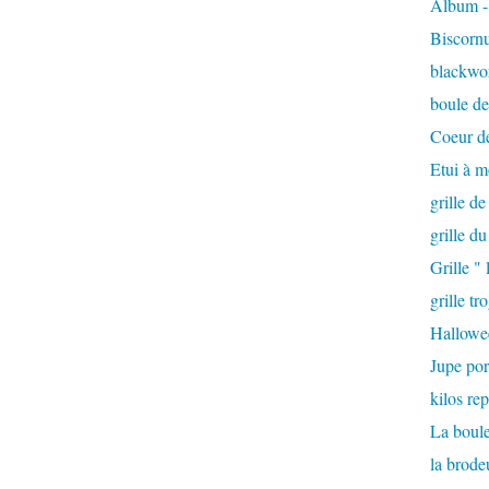
Album - 
Biscorn
blackwo
boule de 
Coeur d
Etui à m
grille de
grille d
Grille "
grille tr
Hallowe
Jupe por
kilos rep
La boule
la brode