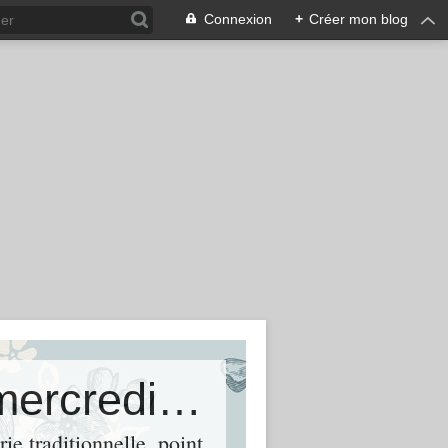
Connexion
+
Créer mon blog
Les après-midis de Chris et les mercredis de Toutous21
ie traditionnelle, point