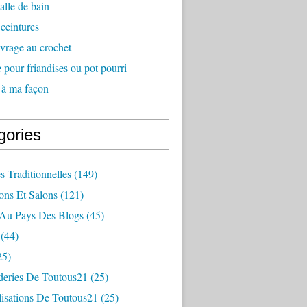
alle de bain
 ceintures
vrage au crochet
e pour friandises ou pot pourri
 à ma façon
gories
s Traditionnelles
(149)
ons Et Salons
(121)
Au Pays Des Blogs
(45)
(44)
25)
deries De Toutous21
(25)
lisations De Toutous21
(25)