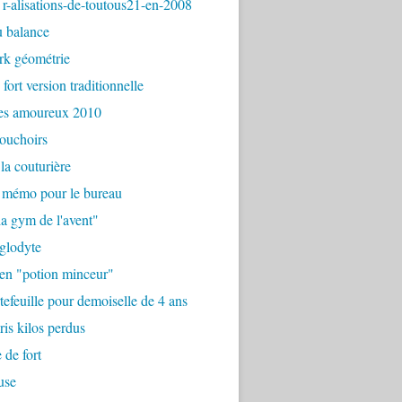
r-alisations-de-toutous21-en-2008
u balance
rk géométrie
fort version traditionnelle
es amoureux 2010
ouchoirs
 la couturière
u mémo pour le bureau
 la gym de l'avent"
oglodyte
en "potion minceur"
tefeuille pour demoiselle de 4 ans
ris kilos perdus
 de fort
use