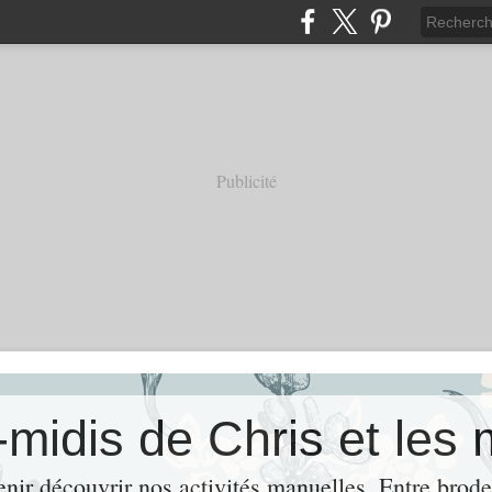
Publicité
nir découvrir nos activités manuelles. Entre broder