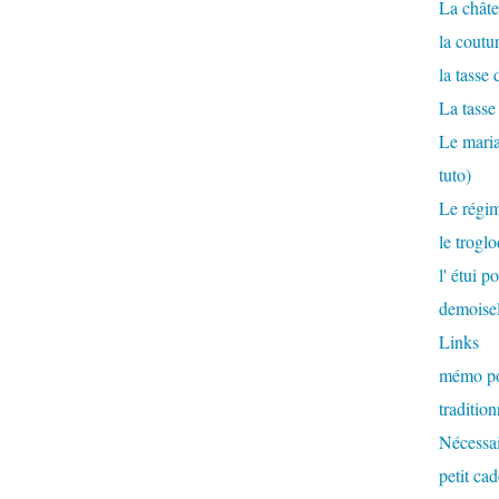
La châte
la coutur
la tasse
La tasse
Le maria
tuto)
Le régi
le trogl
l' étui 
demoisel
Links
mémo pou
tradition
Nécessai
petit ca