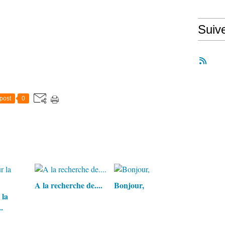
Suiv
post
0
A la recherche de....
Bonjour,
 la
.