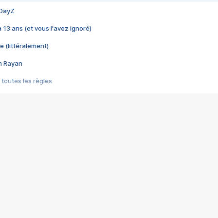
 DayZ
 a 13 ans (et vous l'avez ignoré)
e (littéralement)
im Rayan
 toutes les règles
s les jeux vidéo
us choquant de Rockstar ? - Le scandale BULLY
e plus moche de Steam
du RÊVE tourne au CAUCHEMAR
pendant 8 heures
it… à tort
umiliés par un jeu vidéo